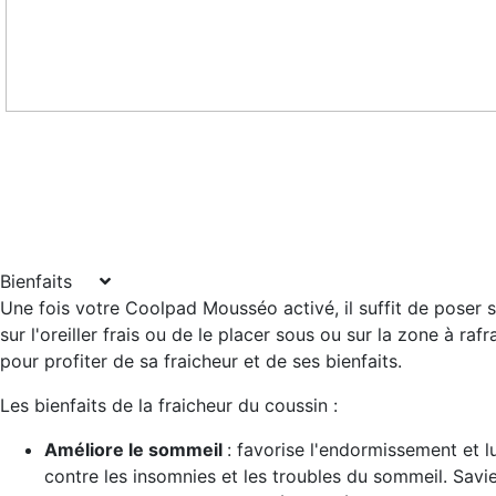
La bonne orthographe est COOLPAD MOUSSEO et non coolpad mousseo, cool pa
coolpade mousseo, coldpad mousseo, coolpad mousseau, coolpad mousso, coolpa
coolpad mousséo, cool pad mousseau, coolpad mouso, coolpade mousseau, coolp
coolpad musseo, coolpade mouseo, cool pad mousso, mouseo,
Bienfaits
Une fois votre Coolpad Mousséo activé, il suffit de poser s
sur l'oreiller frais ou de le placer sous ou sur la zone à rafra
pour profiter de sa fraicheur et de ses bienfaits.
Les bienfaits de la fraicheur du coussin :
Améliore le sommeil
: favorise l'endormissement et l
contre les insomnies et les troubles du sommeil. Sav