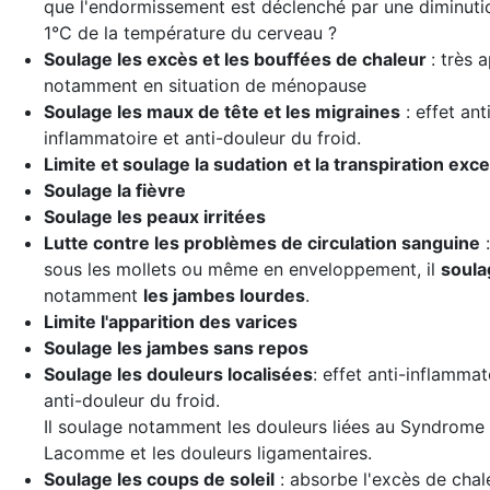
que l'endormissement est déclenché par une diminuti
1°C de la température du cerveau ?
Soulage les excès et les bouffées de chaleur
: très 
notamment en situation de ménopause
Soulage les maux de tête et les migraines
: effet ant
inflammatoire et anti-douleur du froid.
Limite et soulage la sudation
et la transpiration exc
Soulage la fièvre
Soulage les peaux irritées
Lutte contre les problèmes de circulation sanguine
:
sous les mollets ou même en enveloppement, il
soula
notamment
les jambes lourdes
.
Limite l'apparition des varices
Soulage les jambes sans repos
Soulage les douleurs localisées
: effet anti-inflammat
anti-douleur du froid.
Il soulage notamment les douleurs liées au Syndrome
Lacomme et les douleurs ligamentaires.
Soulage les coups de soleil
: absorbe l'excès de chal