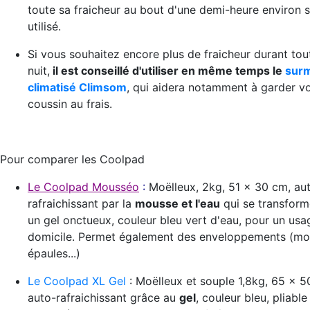
toute sa fraicheur au bout d'une demi-heure environ s
utilisé.
Si vous souhaitez encore plus de fraicheur durant tou
nuit,
il est conseillé d'utiliser en même temps le
surm
climatisé Climsom
, qui aidera notamment à garder v
coussin au frais.
Pour comparer les Coolpad
Le Coolpad Mousséo
:
Moëlleux, 2kg, 51 x 30 cm, au
rafraichissant par la
mousse et l'eau
qui se transform
un gel onctueux, couleur bleu vert d'eau, pour un usa
domicile. Permet également des enveloppements (mol
épaules...)
Le Coolpad XL Gel
: Moëlleux et souple 1,8kg, 65 x 5
auto-rafraichissant grâce au
gel
, couleur bleu, pliabl