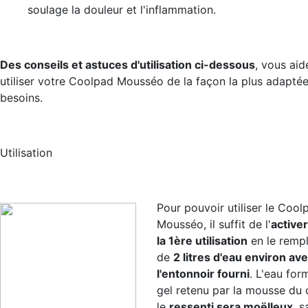
soulage la douleur et l'inflammation.
Des conseils et astuces d'utilisation ci-dessous
, vous aid
utiliser votre Coolpad Mousséo de la façon la plus adapté
besoins.
Utilisation
Pour pouvoir utiliser le Cool
Mousséo, il suffit de l'
active
la 1ère utilisation
en le rempl
de
2 litres d'eau environ av
l'entonnoir fourni
. L'eau for
gel retenu par la mousse du 
le
ressenti sera moëlleux
, s