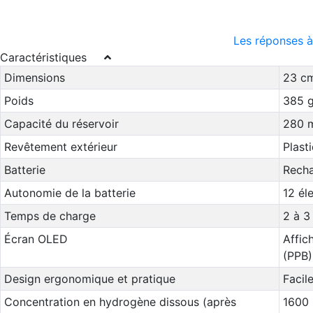
Les réponses à
Caractéristiques
Dimensions
23 cm
Poids
385 g
Capacité du réservoir
280 
Revêtement extérieur
Plast
Batterie
Recha
Autonomie de la batterie
12 él
Temps de charge
2 à 3
Écran OLED
Affic
(PPB)
Design ergonomique et pratique
Facile
Concentration en hydrogène dissous (après
1600 