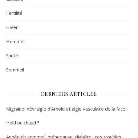
Fertilité
Hiver
Homme
Santé
Sommeil
DERNIERS ARTICLES
Migraine, névralgie d’Arnold et algie vasculaire de la face :
froid ou chaud ?
Apnée du sommeil, ménopause, diabète : ces troubles