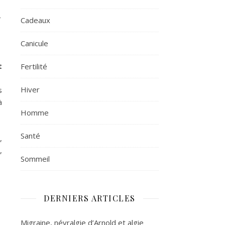
n
Cadeaux
Canicule
t
Fertilité
Hiver
s
à
Homme
Santé
,
,
Sommeil
DERNIERS ARTICLES
Migraine, névralgie d’Arnold et algie