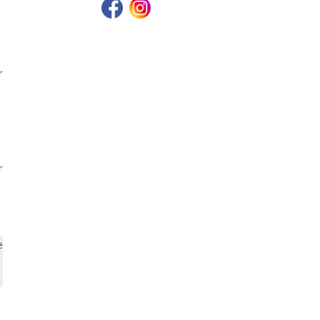
r
r
e