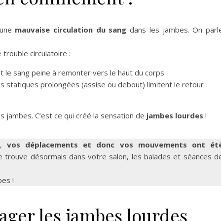
 une
mauvaise circulation du sang
dans les jambes. On parl
trouble circulatoire :
et le sang peine à remonter vers le haut du corps.
ns statiques prolongées (assise ou debout) limitent le retour
s jambes. C’est ce qui créé la sensation de
jambes lourdes
!
t,
vos déplacements et donc vos mouvements ont ét
 se trouve désormais dans votre salon, les balades et séances d
es !
ager les jambes lourdes