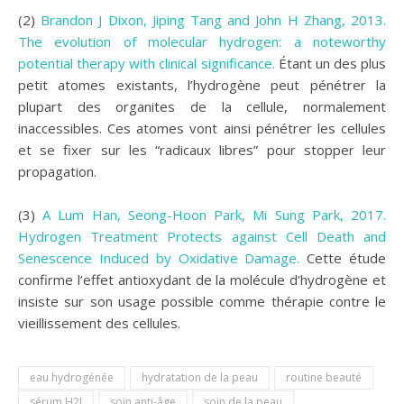
(2)
Brandon J Dixon, Jiping Tang and John H Zhang, 2013.
The evolution of molecular hydrogen: a noteworthy
potential therapy with clinical significance.
Étant un des plus
petit atomes existants, l’hydrogène peut pénétrer la
plupart des organites de la cellule, normalement
inaccessibles. Ces atomes vont ainsi pénétrer les cellules
et se fixer sur les “radicaux libres” pour stopper leur
propagation.
(3)
A Lum Han, Seong-Hoon Park, Mi Sung Park, 2017.
Hydrogen Treatment Protects against Cell Death and
Senescence Induced by Oxidative Damage.
Cette étude
confirme l’effet antioxydant de la molécule d’hydrogène et
insiste sur son usage possible comme thérapie contre le
vieillissement des cellules.
eau hydrogénée
hydratation de la peau
routine beauté
sérum H2J
soin anti-âge
soin de la peau