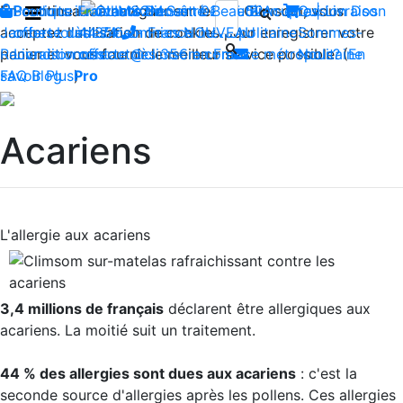
En continuant à naviguer sur le site Climsom, vous
Boutique
Produits innovants de Santé et de Bien-être | Livraison
Fraîcheur
Contactez-nous : 02 85 52
Bien-être
Beauté
Acupression
Qui
Dos
acceptez l'utilisation de cookies pour enregistrer votre
Jambes lourdes
offerte dès 35€ en France métropolitaine
44 74
Insomnies
-
NOUVEAU
Sommes-
panier et vous fournir le meilleur service possible. (
Reconditionnés
Livraison offerte dès 35€ en France métropolitaine
contact@climsom.com
Nous?
En
savoir Plus
FAQ
Blog
Pro
)
Acariens
L'allergie aux acariens
3,4 millions de français
déclarent être allergiques aux
acariens. La moitié suit un traitement.
44 % des allergies sont dues aux acariens
: c'est la
seconde source d'allergies après les pollens. Ces allergies