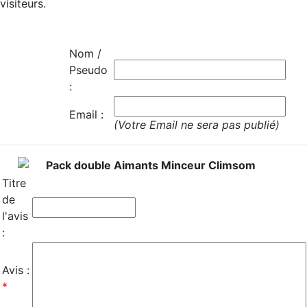
visiteurs.
Nom /
Pseudo
:
Email :
(Votre Email ne sera pas publié)
Pack double Aimants Minceur Climsom
Titre
de
l'avis
:
Avis :
*