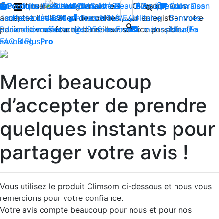
En continuant à naviguer sur le site Climsom, vous
Boutique
Produits innovants de Santé et de Bien-être | Livraison
Fraîcheur
Contactez-nous : 02 85 52
Bien-être
Beauté
Acupression
Qui
Dos
acceptez l'utilisation de cookies pour enregistrer votre
Jambes lourdes
offerte dès 35€ en France métropolitaine
44 74
Insomnies
-
NOUVEAU
Sommes-
panier et vous fournir le meilleur service possible. (
Reconditionnés
Livraison offerte dès 35€ en France métropolitaine
contact@climsom.com
Nous?
En
savoir Plus
FAQ
Blog
Pro
)
Merci beaucoup
d’accepter de prendre
quelques instants pour
partager votre avis !
Vous utilisez le produit Climsom ci-dessous et nous vous
remercions pour votre confiance.
Votre avis compte beaucoup pour nous et pour nos