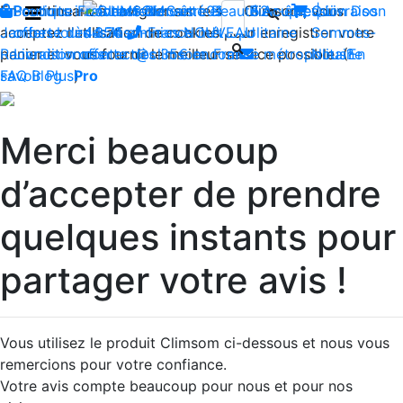
En continuant à naviguer sur le site Climsom, vous
Boutique
Produits innovants de Santé et de Bien-être | Livraison
Fraîcheur
Contactez-nous : 02 85 52
Bien-être
Beauté
Acupression
Qui
Dos
acceptez l'utilisation de cookies pour enregistrer votre
Jambes lourdes
offerte dès 35€ en France métropolitaine
44 74
Insomnies
-
NOUVEAU
Sommes-
panier et vous fournir le meilleur service possible. (
Reconditionnés
Livraison offerte dès 35€ en France métropolitaine
contact@climsom.com
Nous?
En
savoir Plus
FAQ
Blog
Pro
)
Merci beaucoup
d’accepter de prendre
quelques instants pour
partager votre avis !
Vous utilisez le produit Climsom ci-dessous et nous vous
remercions pour votre confiance.
Votre avis compte beaucoup pour nous et pour nos