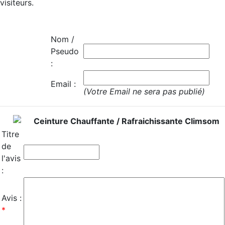
visiteurs.
Nom /
Pseudo
:
Email :
(Votre Email ne sera pas publié)
Ceinture Chauffante / Rafraichissante Climsom
Titre
de
l'avis
:
Avis :
*