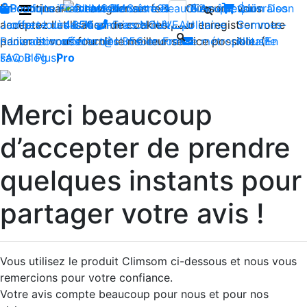
En continuant à naviguer sur le site Climsom, vous
Boutique
Produits innovants de Santé et de Bien-être | Livraison
Fraîcheur
Contactez-nous : 02 85 52
Bien-être
Beauté
Acupression
Qui
Dos
acceptez l'utilisation de cookies pour enregistrer votre
Jambes lourdes
offerte dès 35€ en France métropolitaine
44 74
Insomnies
-
NOUVEAU
Sommes-
panier et vous fournir le meilleur service possible. (
Reconditionnés
Livraison offerte dès 35€ en France métropolitaine
contact@climsom.com
Nous?
En
savoir Plus
FAQ
Blog
Pro
)
Merci beaucoup
d’accepter de prendre
quelques instants pour
partager votre avis !
Vous utilisez le produit Climsom ci-dessous et nous vous
remercions pour votre confiance.
Votre avis compte beaucoup pour nous et pour nos