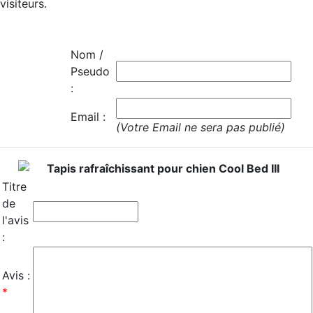
visiteurs.
Nom /
Pseudo
:
Email :
(Votre Email ne sera pas publié)
Tapis rafraîchissant pour chien Cool Bed III
Titre
de
l'avis
:
Avis :
*