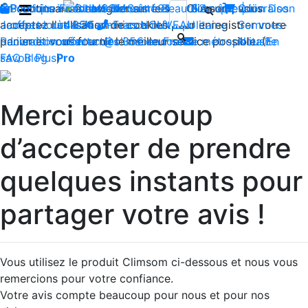
En continuant à naviguer sur le site Climsom, vous
Boutique
Produits innovants de Santé et de Bien-être | Livraison
Fraîcheur
Contactez-nous : 02 85 52
Bien-être
Beauté
Acupression
Qui
Dos
acceptez l'utilisation de cookies pour enregistrer votre
Jambes lourdes
offerte dès 35€ en France métropolitaine
44 74
Insomnies
-
NOUVEAU
Sommes-
panier et vous fournir le meilleur service possible. (
Reconditionnés
Livraison offerte dès 35€ en France métropolitaine
contact@climsom.com
Nous?
En
savoir Plus
FAQ
Blog
Pro
)
Merci beaucoup
d’accepter de prendre
quelques instants pour
partager votre avis !
Vous utilisez le produit Climsom ci-dessous et nous vous
remercions pour votre confiance.
Votre avis compte beaucoup pour nous et pour nos