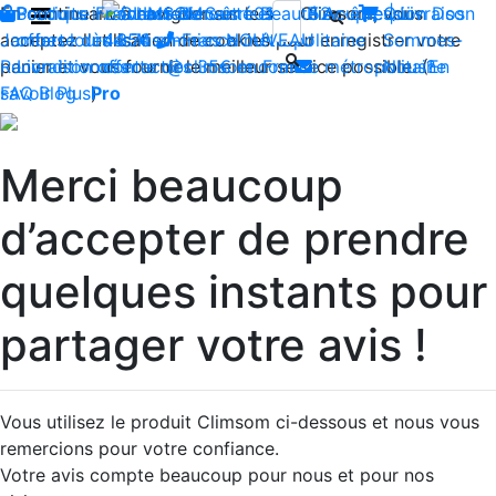
En continuant à naviguer sur le site Climsom, vous
Boutique
Produits innovants de Santé et de Bien-être | Livraison
Fraîcheur
Contactez-nous : 02 85 52
Bien-être
Beauté
Acupression
Qui
Dos
acceptez l'utilisation de cookies pour enregistrer votre
Jambes lourdes
offerte dès 35€ en France métropolitaine
44 74
Insomnies
-
NOUVEAU
Sommes-
panier et vous fournir le meilleur service possible. (
Reconditionnés
Livraison offerte dès 35€ en France métropolitaine
contact@climsom.com
Nous?
En
savoir Plus
FAQ
Blog
Pro
)
Merci beaucoup
d’accepter de prendre
quelques instants pour
partager votre avis !
Vous utilisez le produit Climsom ci-dessous et nous vous
remercions pour votre confiance.
Votre avis compte beaucoup pour nous et pour nos