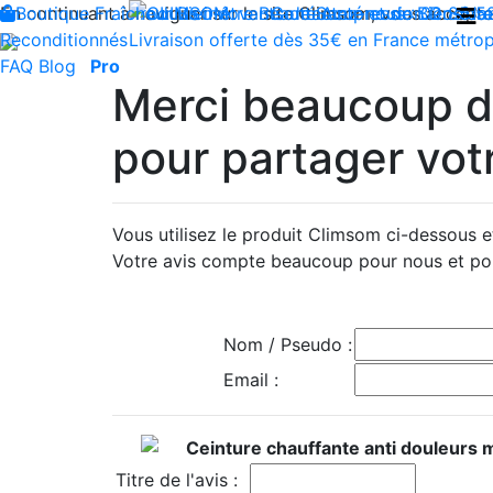
En continuant à naviguer sur le site Climsom, vous acceptez 
Boutique
Fraîcheur
Produits innovants de Santé et de Bien-être
Bien-être
Beauté
Contactez-nous : 02 85 5
Acupression
Dos
Ja
Reconditionnés
Livraison offerte dès 35€ en France métrop
FAQ
Blog
Pro
Merci beaucoup d’
pour partager votr
Vous utilisez le produit Climsom ci-dessous 
Votre avis compte beaucoup pour nous et pou
Nom / Pseudo :
Email :
Ceinture chauffante anti douleurs m
Titre de l'avis :