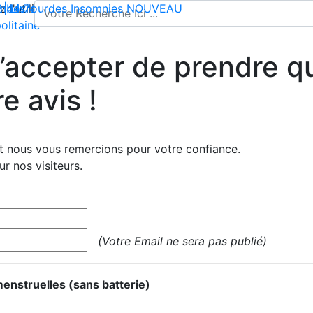
l'utilisation de cookies pour enregistrer votre panier et vou
 | Livraison offerte dès 35€ en France métropolitaine
2 44 74
mbes lourdes
-
contact@climsom.com
Insomnies
NOUVEAU
olitaine
accepter de prendre qu
e avis !
et nous vous remercions pour votre confiance.
r nos visiteurs.
(Votre Email ne sera pas publié)
enstruelles (sans batterie)