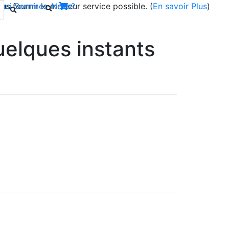
s fournir le meilleur service possible. (
Qui Sommes-Nous?
En savoir Plus
)
elques instants