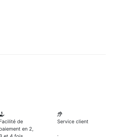
Facilité de
Service client
paiement en 2,
3 et 4 fois
: