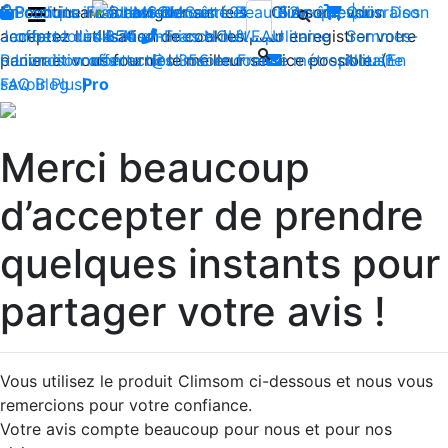
En continuant à naviguer sur le site Climsom, vous
Boutique
Produits innovants de Santé et de Bien-être | Livraison
Fraîcheur
Contactez-nous : 02 85 52
Bien-être
Beauté
Acupression
Qui
Dos
acceptez l'utilisation de cookies pour enregistrer votre
Jambes lourdes
offerte dès 35€ en France métropolitaine
44 74
Insomnies
-
NOUVEAU
Sommes-
panier et vous fournir le meilleur service possible. (
Reconditionnés
Livraison offerte dès 35€ en France métropolitaine
contact@climsom.com
Nous?
En
savoir Plus
FAQ
Blog
Pro
)
Merci beaucoup
d’accepter de prendre
quelques instants pour
partager votre avis !
Vous utilisez le produit Climsom ci-dessous et nous vous
remercions pour votre confiance.
Votre avis compte beaucoup pour nous et pour nos