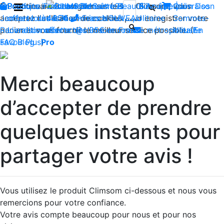
En continuant à naviguer sur le site Climsom, vous
Boutique
Produits innovants de Santé et de Bien-être | Livraison
Fraîcheur
Contactez-nous : 02 85 52
Bien-être
Beauté
Acupression
Qui
Dos
acceptez l'utilisation de cookies pour enregistrer votre
Jambes lourdes
offerte dès 35€ en France métropolitaine
44 74
Insomnies
-
NOUVEAU
Sommes-
panier et vous fournir le meilleur service possible. (
Reconditionnés
Livraison offerte dès 35€ en France métropolitaine
contact@climsom.com
Nous?
En
savoir Plus
FAQ
Blog
Pro
)
Merci beaucoup
d’accepter de prendre
quelques instants pour
partager votre avis !
Vous utilisez le produit Climsom ci-dessous et nous vous
remercions pour votre confiance.
Votre avis compte beaucoup pour nous et pour nos