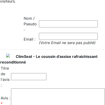
visiteurs.
Nom /
Pseudo
:
Email :
(Votre Email ne sera pas publié)
ClimSeat - Le coussin d'assise rafraichissant
reconditionné
Titre
de
l'avis
:
Avis :
*