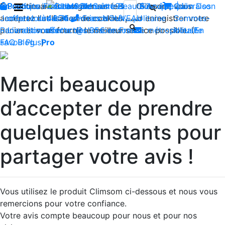
En continuant à naviguer sur le site Climsom, vous
Boutique
Produits innovants de Santé et de Bien-être | Livraison
Fraîcheur
Contactez-nous : 02 85 52
Bien-être
Beauté
Acupression
Qui
Dos
acceptez l'utilisation de cookies pour enregistrer votre
Jambes lourdes
offerte dès 35€ en France métropolitaine
44 74
Insomnies
-
NOUVEAU
Sommes-
panier et vous fournir le meilleur service possible. (
Reconditionnés
Livraison offerte dès 35€ en France métropolitaine
contact@climsom.com
Nous?
En
savoir Plus
FAQ
Blog
Pro
)
Merci beaucoup
d’accepter de prendre
quelques instants pour
partager votre avis !
Vous utilisez le produit Climsom ci-dessous et nous vous
remercions pour votre confiance.
Votre avis compte beaucoup pour nous et pour nos