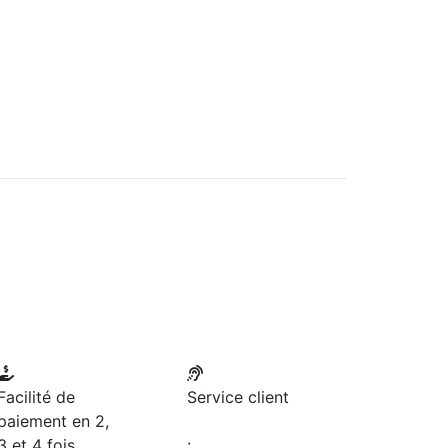
Facilité de
Service client
paiement en 2,
3 et 4 fois
: