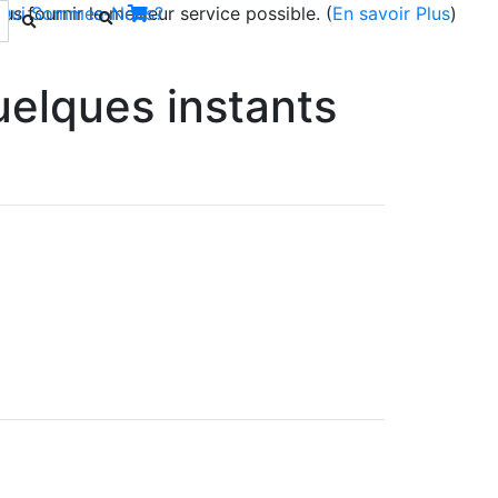
s fournir le meilleur service possible. (
Qui Sommes-Nous?
En savoir Plus
)
elques instants