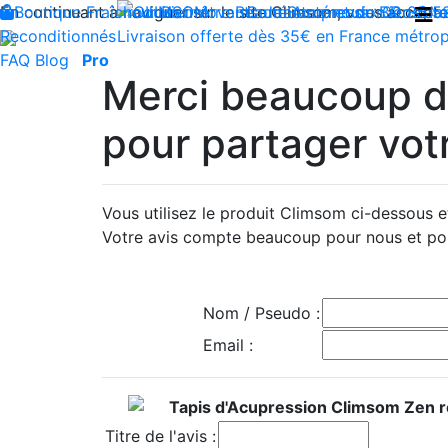
En continuant à naviguer sur le site Climsom, vous acceptez 
Boutique
Fraîcheur
Produits innovants de Santé et de Bien-être
Bien-être
Beauté
Contactez-nous : 02 85 5
Acupression
Dos
Ja
Reconditionnés
Livraison offerte dès 35€ en France métrop
FAQ
Blog
Pro
Merci beaucoup d’
pour partager votr
Vous utilisez le produit Climsom ci-dessous 
Votre avis compte beaucoup pour nous et pou
Nom / Pseudo :
Email :
Tapis d'Acupression Climsom Zen r
Titre de l'avis :