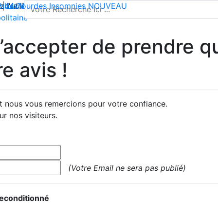
l'utilisation de cookies pour enregistrer votre panier et vou
 | Livraison offerte dès 35€ en France métropolitaine
2 44 74
mbes lourdes
-
contact@climsom.com
Insomnies
NOUVEAU
olitaine
accepter de prendre qu
e avis !
et nous vous remercions pour votre confiance.
r nos visiteurs.
(Votre Email ne sera pas publié)
econditionné