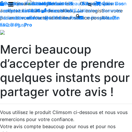
En continuant à naviguer sur le site Climsom, vous
Boutique
Produits innovants de Santé et de Bien-être | Livraison
Fraîcheur
Contactez-nous : 02 85 52
Bien-être
Beauté
Acupression
Qui
Dos
acceptez l'utilisation de cookies pour enregistrer votre
Jambes lourdes
offerte dès 35€ en France métropolitaine
44 74
Insomnies
-
NOUVEAU
Sommes-
panier et vous fournir le meilleur service possible. (
Reconditionnés
Livraison offerte dès 35€ en France métropolitaine
contact@climsom.com
Nous?
En
savoir Plus
FAQ
Blog
Pro
)
Merci beaucoup
d’accepter de prendre
quelques instants pour
partager votre avis !
Vous utilisez le produit Climsom ci-dessous et nous vous
remercions pour votre confiance.
Votre avis compte beaucoup pour nous et pour nos