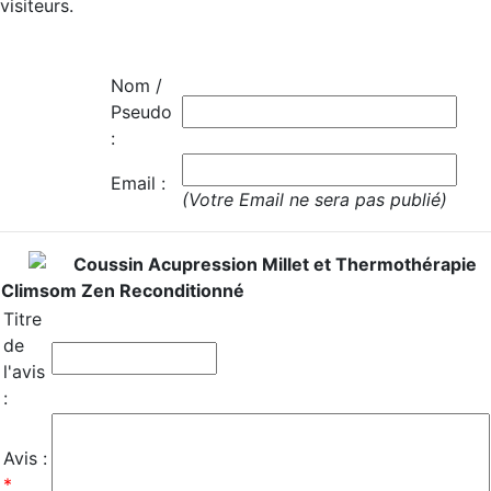
visiteurs.
Nom /
Pseudo
:
Email :
(Votre Email ne sera pas publié)
Coussin Acupression Millet et Thermothérapie
Climsom Zen Reconditionné
Titre
de
l'avis
:
Avis :
*