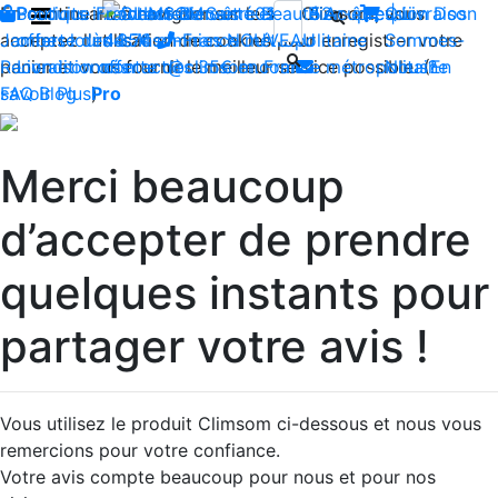
En continuant à naviguer sur le site Climsom, vous
Boutique
Produits innovants de Santé et de Bien-être | Livraison
Fraîcheur
Contactez-nous : 02 85 52
Bien-être
Beauté
Acupression
Qui
Dos
acceptez l'utilisation de cookies pour enregistrer votre
Jambes lourdes
offerte dès 35€ en France métropolitaine
44 74
Insomnies
-
NOUVEAU
Sommes-
panier et vous fournir le meilleur service possible. (
Reconditionnés
Livraison offerte dès 35€ en France métropolitaine
contact@climsom.com
Nous?
En
savoir Plus
FAQ
Blog
Pro
)
Merci beaucoup
d’accepter de prendre
quelques instants pour
partager votre avis !
Vous utilisez le produit Climsom ci-dessous et nous vous
remercions pour votre confiance.
Votre avis compte beaucoup pour nous et pour nos