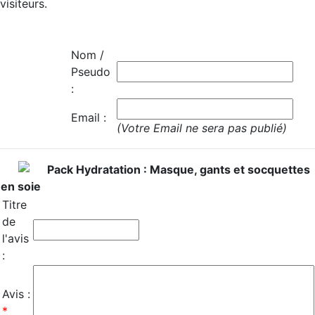
visiteurs.
Nom /
Pseudo
:
Email :
(Votre Email ne sera pas publié)
Pack Hydratation : Masque, gants et socquettes
en soie
Titre
de
l'avis
:
Avis :
*