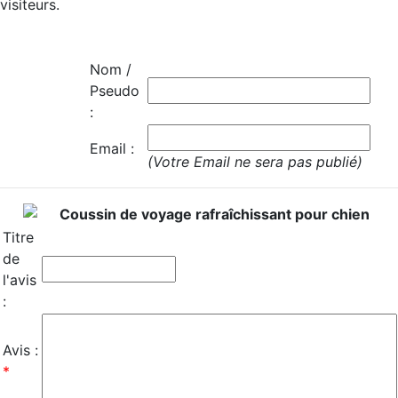
visiteurs.
Nom /
Pseudo
:
Email :
(Votre Email ne sera pas publié)
Coussin de voyage rafraîchissant pour chien
Titre
de
l'avis
:
Avis :
*