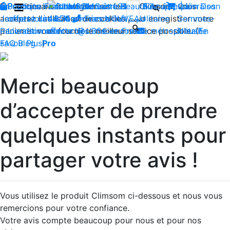
En continuant à naviguer sur le site Climsom, vous
Boutique
Produits innovants de Santé et de Bien-être | Livraison
Fraîcheur
Contactez-nous : 02 85 52
Bien-être
Beauté
Acupression
Qui
Dos
acceptez l'utilisation de cookies pour enregistrer votre
Jambes lourdes
offerte dès 35€ en France métropolitaine
44 74
Insomnies
-
NOUVEAU
Sommes-
panier et vous fournir le meilleur service possible. (
Reconditionnés
Livraison offerte dès 35€ en France métropolitaine
contact@climsom.com
Nous?
En
savoir Plus
FAQ
Blog
Pro
)
Merci beaucoup
d’accepter de prendre
quelques instants pour
partager votre avis !
Vous utilisez le produit Climsom ci-dessous et nous vous
remercions pour votre confiance.
Votre avis compte beaucoup pour nous et pour nos