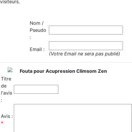
visiteurs.
Nom /
Pseudo
:
Email :
(Votre Email ne sera pas publié)
Fouta pour Acupression Climsom Zen
Titre
de
l'avis
:
Avis :
*