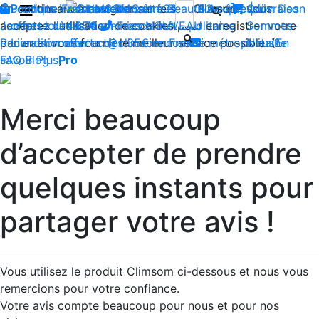
En continuant à naviguer sur le site Climsom, vous
Boutique
Produits innovants de Santé et de Bien-être | Livraison
Fraîcheur
Contactez-nous : 02 85 52
Bien-être
Beauté
Acupression
Qui
Dos
acceptez l'utilisation de cookies pour enregistrer votre
Jambes lourdes
offerte dès 35€ en France métropolitaine
44 74
Insomnies
-
NOUVEAU
Sommes-
panier et vous fournir le meilleur service possible. (
Reconditionnés
Livraison offerte dès 35€ en France métropolitaine
contact@climsom.com
Nous?
En
savoir Plus
FAQ
Blog
Pro
)
Merci beaucoup
d’accepter de prendre
quelques instants pour
partager votre avis !
Vous utilisez le produit Climsom ci-dessous et nous vous
remercions pour votre confiance.
Votre avis compte beaucoup pour nous et pour nos