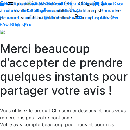
En continuant à naviguer sur le site Climsom, vous
Boutique
Produits innovants de Santé et de Bien-être | Livraison
Fraîcheur
Contactez-nous : 02 85 52
Bien-être
Beauté
Acupression
Qui
Dos
acceptez l'utilisation de cookies pour enregistrer votre
Jambes lourdes
offerte dès 35€ en France métropolitaine
44 74
Insomnies
-
NOUVEAU
Sommes-
panier et vous fournir le meilleur service possible. (
Reconditionnés
Livraison offerte dès 35€ en France métropolitaine
contact@climsom.com
Nous?
En
savoir Plus
FAQ
Blog
Pro
)
Merci beaucoup
d’accepter de prendre
quelques instants pour
partager votre avis !
Vous utilisez le produit Climsom ci-dessous et nous vous
remercions pour votre confiance.
Votre avis compte beaucoup pour nous et pour nos