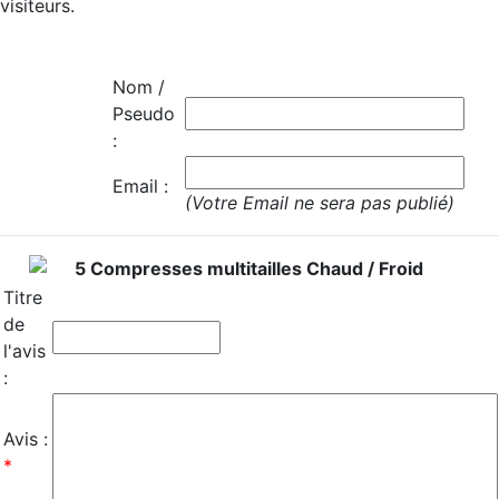
visiteurs.
Nom /
Pseudo
:
Email :
(Votre Email ne sera pas publié)
5 Compresses multitailles Chaud / Froid
Titre
de
l'avis
:
Avis :
*