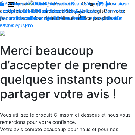
En continuant à naviguer sur le site Climsom, vous
Boutique
Produits innovants de Santé et de Bien-être | Livraison
Fraîcheur
Contactez-nous : 02 85 52
Bien-être
Beauté
Acupression
Qui
Dos
acceptez l'utilisation de cookies pour enregistrer votre
Jambes lourdes
offerte dès 35€ en France métropolitaine
44 74
Insomnies
-
NOUVEAU
Sommes-
panier et vous fournir le meilleur service possible. (
Reconditionnés
Livraison offerte dès 35€ en France métropolitaine
contact@climsom.com
Nous?
En
savoir Plus
FAQ
Blog
Pro
)
Merci beaucoup
d’accepter de prendre
quelques instants pour
partager votre avis !
Vous utilisez le produit Climsom ci-dessous et nous vous
remercions pour votre confiance.
Votre avis compte beaucoup pour nous et pour nos