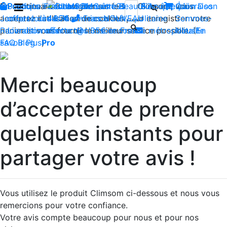
En continuant à naviguer sur le site Climsom, vous
Boutique
Produits innovants de Santé et de Bien-être | Livraison
Fraîcheur
Contactez-nous : 02 85 52
Bien-être
Beauté
Acupression
Qui
Dos
acceptez l'utilisation de cookies pour enregistrer votre
Jambes lourdes
offerte dès 35€ en France métropolitaine
44 74
Insomnies
-
NOUVEAU
Sommes-
panier et vous fournir le meilleur service possible. (
Reconditionnés
Livraison offerte dès 35€ en France métropolitaine
contact@climsom.com
Nous?
En
savoir Plus
FAQ
Blog
Pro
)
Merci beaucoup
d’accepter de prendre
quelques instants pour
partager votre avis !
Vous utilisez le produit Climsom ci-dessous et nous vous
remercions pour votre confiance.
Votre avis compte beaucoup pour nous et pour nos