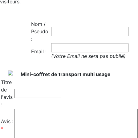
visiteurs.
Nom /
Pseudo
:
Email :
(Votre Email ne sera pas publié)
Mini-coffret de transport multi usage
Titre
de
l'avis
:
Avis :
*