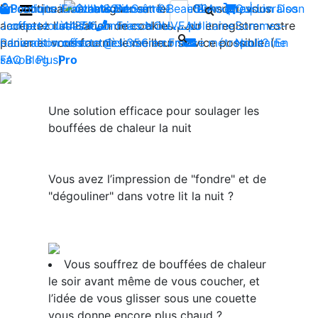
En continuant à naviguer sur le site Climsom, vous
Boutique
Produits innovants de Santé et de Bien-être | Livraison
Fraîcheur
Contactez-nous : 02 85 52
Bien-être
Beauté
Acupression
Qui
Dos
acceptez l'utilisation de cookies pour enregistrer votre
Jambes lourdes
offerte dès 35€ en France métropolitaine
44 74
Insomnies
-
NOUVEAU
Sommes-
panier et vous fournir le meilleur service possible. (
Reconditionnés
Livraison offerte dès 35€ en France métropolitaine
contact@climsom.com
Nous?
En
savoir Plus
FAQ
Blog
Pro
)
Une ​
solution efficace
​ pour soulager les
bouffées de chaleur la nuit
Vous avez l’impression de "fondre" et de
"dégouliner" dans votre lit la nuit ?
​Vous souffrez de bouffées de chaleur
le soir avant même de vous coucher, et
l’idée de vous glisser sous une couette
vous donne encore plus chaud ?