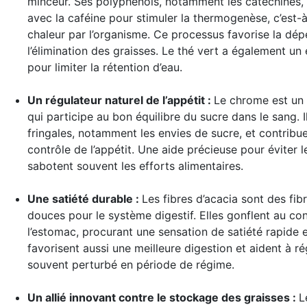
minceur. Ses polyphénols, notamment les catéchines, 
avec la caféine pour stimuler la thermogenèse, c’est-
chaleur par l’organisme. Ce processus favorise la dé
l’élimination des graisses. Le thé vert a également un e
pour limiter la rétention d’eau.
Un régulateur naturel de l’appétit
:
Le chrome est un 
qui participe au bon équilibre du sucre dans le sang. Il
fringales, notamment les envies de sucre, et contribue
contrôle de l’appétit. Une aide précieuse pour éviter 
sabotent souvent les efforts alimentaires.
Une satiété durable
:
Les fibres d’acacia sont des fib
douces pour le système digestif. Elles gonflent au con
l’estomac, procurant une sensation de satiété rapide e
favorisent aussi une meilleure digestion et aident à régu
souvent perturbé en période de régime.
Un allié innovant contre le stockage des graisses
:
L