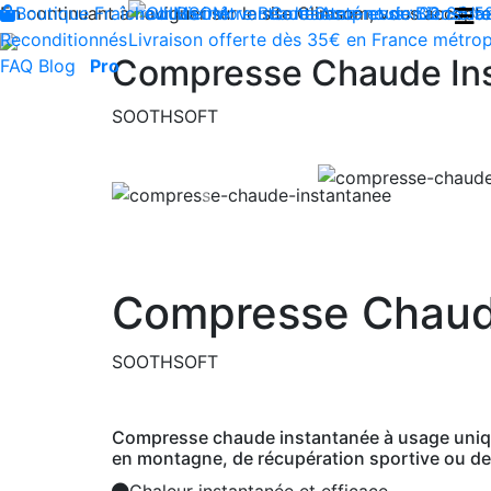
En continuant à naviguer sur le site Climsom, vous acceptez 
Boutique
Fraîcheur
Produits innovants de Santé et de Bien-être
Bien-être
Beauté
Contactez-nous : 02 85 5
Acupression
Dos
Ja
Reconditionnés
Livraison offerte dès 35€ en France métrop
Compresse Chaude In
FAQ
Blog
Pro
SOOTHSOFT
Previous
Compresse Chaud
SOOTHSOFT
Compresse chaude instantanée à usage unique.
en montagne, de récupération sportive ou de