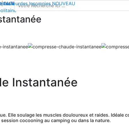
l'utilisation de cookies pour enregistrer votre panier et vou
 | Livraison offerte dès 35€ en France métropolitaine
2 44 74
mbes lourdes
-
contact@climsom.com
Insomnies
NOUVEAU
olitaine
stantanée
e Instantanée
 Elle soulage les muscles douloureux et raides. Idéale co
 session cocooning au camping ou dans la nature.