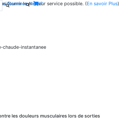
s fournir le meilleur service possible. (
Qui Sommes-Nous?
En savoir Plus
)
Next
ntre les douleurs musculaires lors de sorties