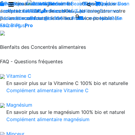
En continuant à naviguer sur le site Climsom, vous
Boutique
Produits innovants de Santé et de Bien-être | Livraison
Fraîcheur
Contactez-nous : 02 85 52
Bien-être
Beauté
Acupression
Qui
Dos
acceptez l'utilisation de cookies pour enregistrer votre
Jambes lourdes
offerte dès 35€ en France métropolitaine
44 74
Insomnies
-
NOUVEAU
Sommes-
panier et vous fournir le meilleur service possible. (
Reconditionnés
Livraison offerte dès 35€ en France métropolitaine
contact@climsom.com
Nous?
En
savoir Plus
FAQ
Blog
Pro
)
Bienfaits des Concentrés alimentaires
FAQ - Questions fréquentes
Vitamine C
En savoir plus sur la Vitamine C 100% bio et naturelle
Complément alimentaire Vitamine C
Magnésium
En savoir plus sur le magnésium 100% bio et naturel
Complément alimentaire magnésium
Minceur