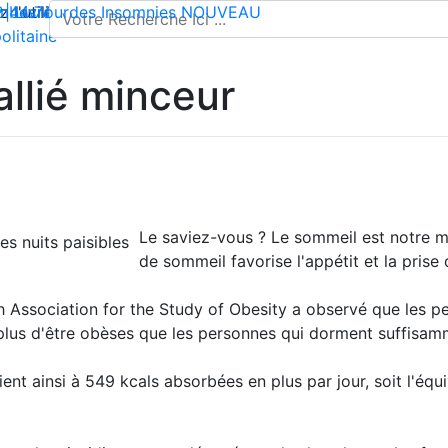
l'utilisation de cookies pour enregistrer votre panier et vou
 | Livraison offerte dès 35€ en France métropolitaine
2 44 74
mbes lourdes
-
contact@climsom.com
Insomnies
NOUVEAU
olitaine
allié minceur
Le saviez-vous ? Le sommeil est notre mei
de sommeil favorise l'appétit et la prise 
th Association for the Study of Obesity a observé que les 
 plus d'être obèses que les personnes qui dorment suffisam
nt ainsi à 549 kcals absorbées en plus par jour, soit l'éq