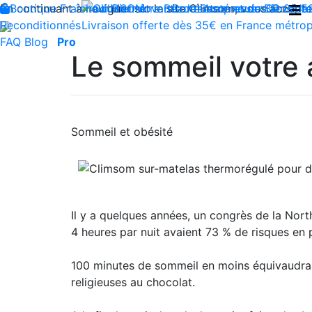
En continuant à naviguer sur le site Climsom, vous acceptez 
Boutique
Fraîcheur
Produits innovants de Santé et de Bien-être
Bien-être
Beauté
Contactez-nous : 02 85 5
Acupression
Dos
Ja
Reconditionnés
Livraison offerte dès 35€ en France métrop
FAQ
Blog
Pro
Le sommeil votre 
Sommeil et obésité
Il y a quelques années, un congrès de la Nor
4 heures par nuit avaient 73 % de risques en
100 minutes de sommeil en moins équivaudraie
religieuses au chocolat.