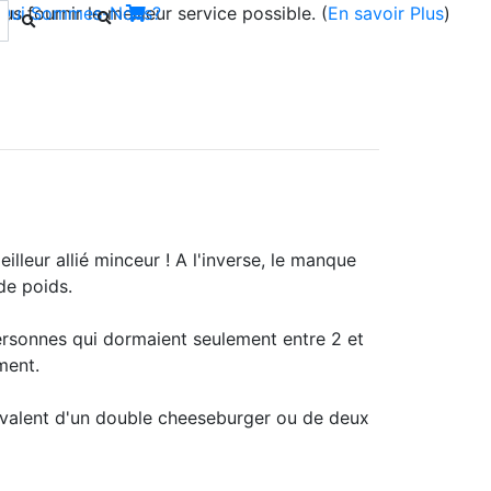
s fournir le meilleur service possible. (
Qui Sommes-Nous?
En savoir Plus
)
lleur allié minceur ! A l'inverse, le manque
de poids.
personnes qui dormaient seulement entre 2 et
ment.
uivalent d'un double cheeseburger ou de deux