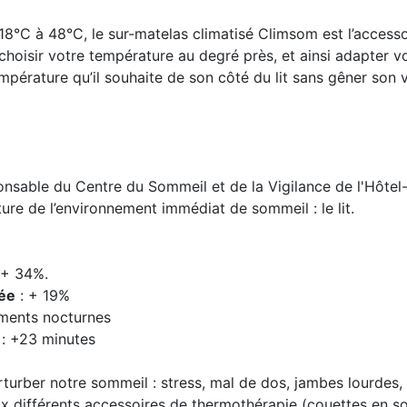
18°C à 48°C, le sur-matelas climatisé Climsom est l’accesso
hoisir votre température au degré près, et ainsi adapter vot
érature qu’il souhaite de son côté du lit sans gêner son vo
onsable du Centre du Sommeil et de la Vigilance de l'Hôte
ture de l’environnement immédiat de sommeil : le lit.
 + 34%.
née
: + 19%
ments nocturnes
: +23 minutes
turber notre sommeil : stress, mal de dos, jambes lourdes,
 différents accessoires de thermothérapie (couettes en soie