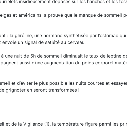
s bourrelets insidieusement déposés sur les hanches et les fes
lges et américains, a prouvé que le manque de sommeil per
t : la ghréline, une hormone synthétisée par l’estomac qui 
et envoie un signal de satiété au cerveau.
à une nuit de 5h de sommeil diminuait le taux de leptine d
agnent aussi d’une augmentation du poids corporel matéria
eil et d’éviter le plus possible les nuits courtes et essay
de grignoter en seront transformées !
il et de la Vigilance (1), la température figure parmi les pr