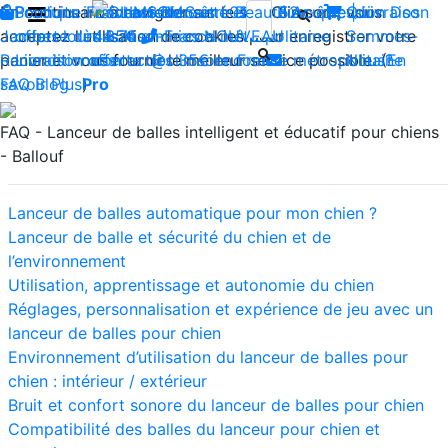
En continuant à naviguer sur le site Climsom, vous
Boutique
Produits innovants de Santé et de Bien-être | Livraison
Fraîcheur
Contactez-nous : 02 85 52
Bien-être
Beauté
Acupression
Qui
Dos
acceptez l'utilisation de cookies pour enregistrer votre
Jambes lourdes
offerte dès 35€ en France métropolitaine
44 74
Insomnies
-
NOUVEAU
Sommes-
panier et vous fournir le meilleur service possible. (
Reconditionnés
Livraison offerte dès 35€ en France métropolitaine
contact@climsom.com
Nous?
En
savoir Plus
FAQ
Blog
Pro
)
FAQ - Lanceur de balles intelligent et éducatif pour chiens
- Ballouf
Lanceur de balles automatique pour mon chien ?
Lanceur de balle et sécurité du chien et de
l’environnement
Utilisation, apprentissage et autonomie du chien
Réglages, personnalisation et expérience de jeu avec un
lanceur de balles pour chien
Environnement d’utilisation du lanceur de balles pour
chien : intérieur / extérieur
Bruit et confort sonore du lanceur de balles pour chien
Compatibilité des balles du lanceur pour chien et