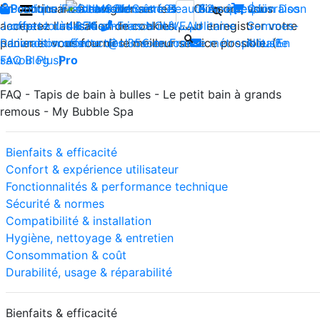
En continuant à naviguer sur le site Climsom, vous
Boutique
Produits innovants de Santé et de Bien-être | Livraison
Fraîcheur
Contactez-nous : 02 85 52
Bien-être
Beauté
Acupression
Qui
Dos
acceptez l'utilisation de cookies pour enregistrer votre
Jambes lourdes
offerte dès 35€ en France métropolitaine
44 74
Insomnies
-
NOUVEAU
Sommes-
panier et vous fournir le meilleur service possible. (
Reconditionnés
Livraison offerte dès 35€ en France métropolitaine
contact@climsom.com
Nous?
En
savoir Plus
FAQ
Blog
Pro
)
FAQ - Tapis de bain à bulles - Le petit bain à grands
remous - My Bubble Spa
Bienfaits & efficacité
Confort & expérience utilisateur
Fonctionnalités & performance technique
Sécurité & normes
Compatibilité & installation
Hygiène, nettoyage & entretien
Consommation & coût
Durabilité, usage & réparabilité
Bienfaits & efficacité