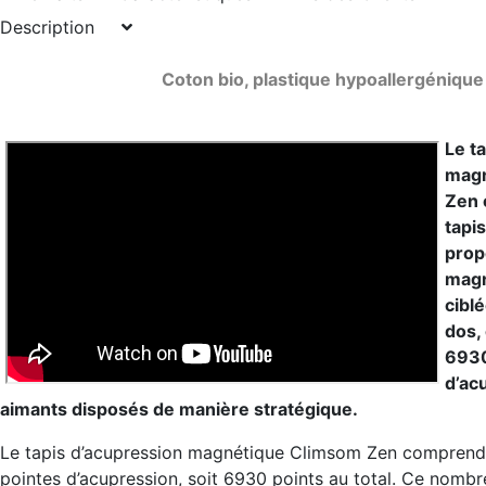
Description
Coton bio, plastique hypoallergénique
Le t
mag
Zen 
tapi
prop
magn
cibl
dos,
6930
d’ac
aimants disposés de manière stratégique.
Le tapis d’acupression magnétique Climsom Zen comprend
pointes d’acupression, soit 6930 points au total. Ce nombre