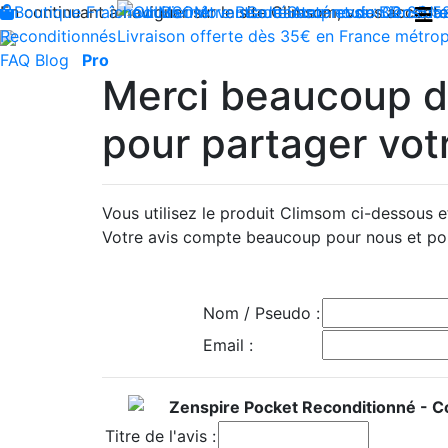
En continuant à naviguer sur le site Climsom, vous acceptez 
Boutique
Fraîcheur
Produits innovants de Santé et de Bien-être
Bien-être
Beauté
Contactez-nous : 02 85 5
Acupression
Dos
Ja
Reconditionnés
Livraison offerte dès 35€ en France métrop
FAQ
Blog
Pro
Merci beaucoup d’
pour partager votr
Vous utilisez le produit Climsom ci-dessous 
Votre avis compte beaucoup pour nous et pou
Nom / Pseudo :
Email :
Zenspire Pocket Reconditionné - 
Titre de l'avis :