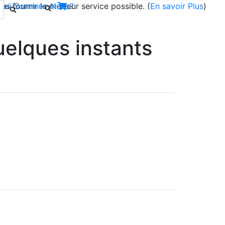
s fournir le meilleur service possible. (
Qui Sommes-Nous?
En savoir Plus
)
elques instants