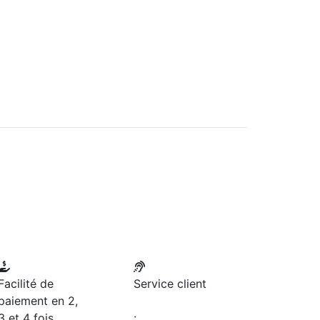
Facilité de
Service client
paiement en 2,
3 et 4 fois
: