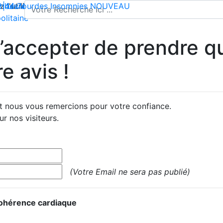
l'utilisation de cookies pour enregistrer votre panier et vou
 | Livraison offerte dès 35€ en France métropolitaine
2 44 74
mbes lourdes
-
contact@climsom.com
Insomnies
NOUVEAU
olitaine
accepter de prendre qu
e avis !
et nous vous remercions pour votre confiance.
r nos visiteurs.
(Votre Email ne sera pas publié)
Cohérence cardiaque