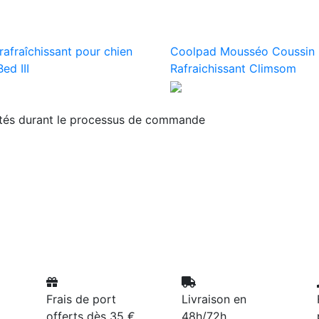
rafraîchissant pour chien
Coolpad Mousséo Coussin
ed III
Rafraichissant Climsom
ités durant le processus de commande
Frais de port
Livraison en
offerts dès 35 €
48h/72h