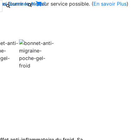
s fournir le meilleur service possible. (
Qui Sommes-Nous?
En savoir Plus
)
Next
fet anti-inflammatoire du froid. Sa