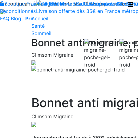
En continuant à naviguer sur le site Climsom, vous acceptez 
Boutique
Fraîcheur
Produits innovants de Santé et de Bien-être
Bien-être
Beauté
Contactez-nous : 02 85 5
Acupression
Dos
Ja
Reconditionnés
Livraison offerte dès 35€ en France métrop
FAQ
Blog
Pro
Accueil
Santé
Sommeil
Bonnet anti migraine, 
Climsom Migraine
Previous
Bonnet anti migra
Climsom Migraine
Une poche de gel froide à 360° spécialement c