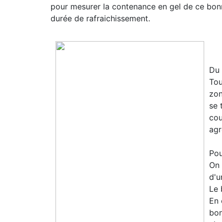
pour mesurer la contenance en gel de ce bonnet
durée de rafraichissement.
Du 
Tou
zon
se 
cou
agr
Pou
On 
d'u
Le 
En 
bon