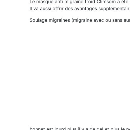
Le masque anti migraine froid Climsom a été
Il va aussi offrir des avantages supplémentaire
Soulage migraines (migraine avec ou sans aur
bonnet est lourd plus il y a de gel et plus le 