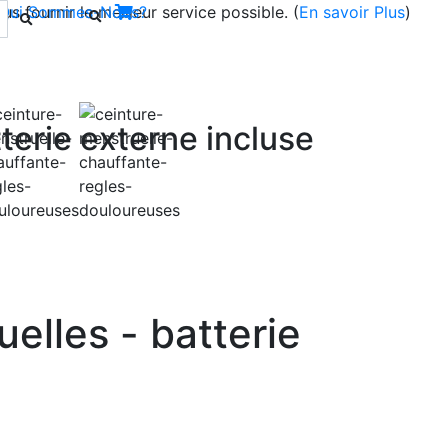
s fournir le meilleur service possible. (
Qui Sommes-Nous?
En savoir Plus
)
terie externe incluse
Next
elles - batterie