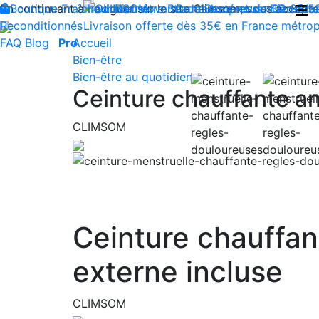
En continuant à naviguer sur le site Climsom, vous acceptez 
Boutique
Fraîcheur
Produits innovants de Santé et de Bien-être
Bien-être
Beauté
Contactez-nous : 02 85 5
Acupression
Dos
Ja
Reconditionnés
Livraison offerte dès 35€ en France métrop
FAQ
Blog
Pro
Accueil
Bien-être
Bien-être au quotidien
Ceinture chauffante an
CLIMSOM
Previous
Ceinture chauffant
externe incluse
CLIMSOM