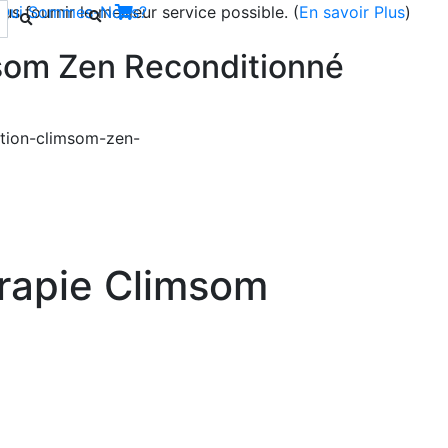
s fournir le meilleur service possible. (
Qui Sommes-Nous?
En savoir Plus
)
msom Zen Reconditionné
Next
érapie Climsom