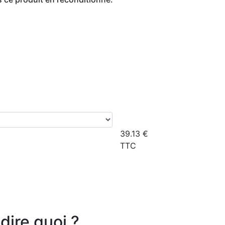
39.13
€
TTC
dire quoi ?