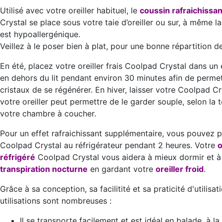
Utilisé avec votre oreiller habituel, le
coussin rafraichissan
Crystal se place sous votre taie d’oreiller ou sur, à même la
est hypoallergénique.
Veillez à le poser bien à plat, pour une bonne répartition d
En été, placez votre oreiller frais Coolpad Crystal dans un 
en dehors du lit pendant environ 30 minutes afin de perme
cristaux de se régénérer. En hiver, laisser votre Coolpad C
votre oreiller peut permettre de le garder souple, selon la
votre chambre à coucher.
Pour un effet rafraichissant supplémentaire, vous pouvez p
Coolpad Crystal au réfrigérateur pendant 2 heures. Votre
o
réfrigéré
Coolpad Crystal vous aidera à mieux dormir et à
transpiration nocturne
en gardant votre
oreiller froid
.
Grâce à sa conception, sa facilitité et sa praticité d'utilisati
utilisations sont nombreuses :
Il se transporte facilement et est idéal en balade, à la