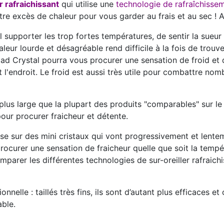
r rafraichissant
qui utilise une
technologie de rafraîchisse
re excès de chaleur pour vous garder au frais et au sec ! A
al supporter les trop fortes températures, de sentir la sueu
 chaleur lourde et désagréable rend difficile à la fois de tro
lpad Crystal pourra vous procurer une
sensation de froid et 
 l'endroit. Le froid est aussi très utile pour combattre no
 plus large que la plupart des produits "comparables" sur le 
 pour procurer fraicheur et détente.
e sur des mini cristaux qui vont progressivement et lentem
procurer une
sensation de fraicheur
quelle que soit la temp
mparer les différentes technologies de sur-oreiller rafraich
onnelle : taillés très fins, ils sont d’autant plus efficaces 
ble.