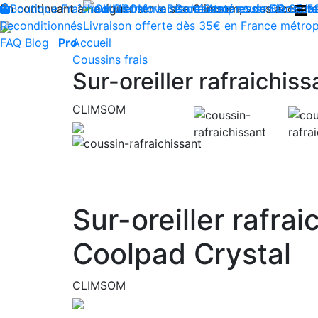
En continuant à naviguer sur le site Climsom, vous acceptez 
Boutique
Fraîcheur
Produits innovants de Santé et de Bien-être
Bien-être
Beauté
Contactez-nous : 02 85 5
Acupression
Dos
Ja
Reconditionnés
Livraison offerte dès 35€ en France métrop
FAQ
Blog
Pro
Accueil
Coussins frais
Sur-oreiller rafraichis
CLIMSOM
Previous
Sur-oreiller rafrai
Coolpad Crystal
CLIMSOM