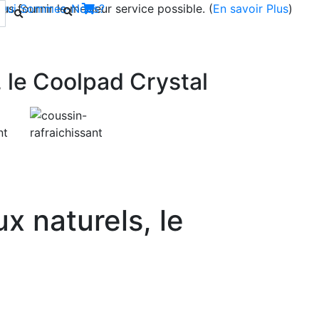
s fournir le meilleur service possible. (
Qui Sommes-Nous?
En savoir Plus
)
, le Coolpad Crystal
Next
ux naturels, le