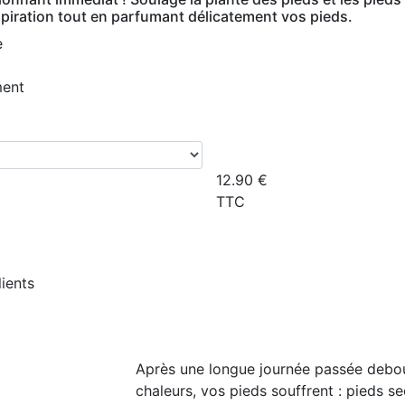
piration tout en parfumant délicatement vos pieds.
e
ment
12.90
€
TTC
lients
Après une longue journée passée debou
chaleurs, vos pieds souffrent : pieds s