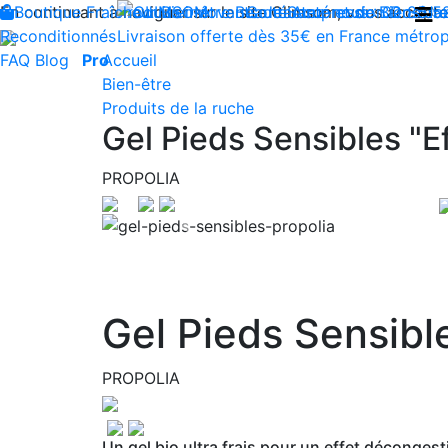
En continuant à naviguer sur le site Climsom, vous acceptez 
Boutique
Fraîcheur
Produits innovants de Santé et de Bien-être
Bien-être
Beauté
Contactez-nous : 02 85 5
Acupression
Dos
Ja
Reconditionnés
Livraison offerte dès 35€ en France métrop
FAQ
Blog
Pro
Accueil
Bien-être
Produits de la ruche
Gel Pieds Sensibles "Ef
PROPOLIA
Previous
Gel Pieds Sensible
PROPOLIA
Un gel bio ultra frais pour un effet déconges