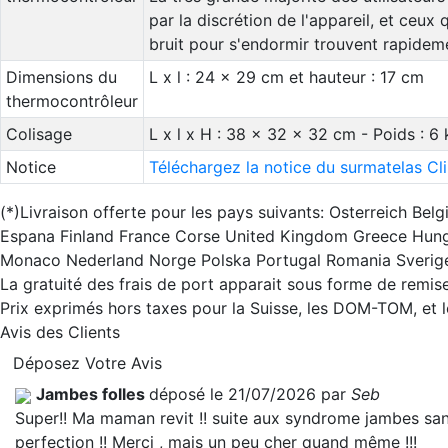
par la discrétion de l'appareil, et ceux
bruit pour s'endormir trouvent rapide
Dimensions du
L x l : 24 x 29 cm et hauteur : 17 cm
thermocontrôleur
Colisage
L x l x H : 38 x 32 x 32 cm - Poids : 6 
Notice
Téléchargez la notice du surmatelas C
(*)Livraison offerte pour les pays suivants: Osterreich B
Espana Finland France Corse United Kingdom Greece Hunga
Monaco Nederland Norge Polska Portugal Romania Sverig
La gratuité des frais de port apparait sous forme de remise
Prix exprimés hors taxes pour la Suisse, les DOM-TOM, et
Avis des Clients
Déposez Votre Avis
Jambes folles
déposé le 21/07/2026 par
Seb
Super!! Ma maman revit !! suite aux syndrome jambes sans 
perfection !! Merci , mais un peu cher quand même !!!