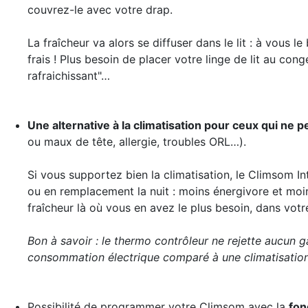
couvrez-le avec votre drap.
La fraîcheur va alors se diffuser dans le lit : à vous le
frais ! Plus besoin de placer votre linge de lit au con
rafraichissant"…
Une alternative à la climatisation pour ceux qui ne 
ou maux de tête, allergie, troubles ORL…).
Si vous supportez bien la climatisation, le Climsom I
ou en remplacement la nuit : moins énergivore et moins
fraîcheur là où vous en avez le plus besoin, dans votre 
Bon à savoir : le thermo contrôleur ne rejette aucun ga
consommation électrique comparé à une climatisation 
Possibilité de programmer votre Climsom avec la
fon