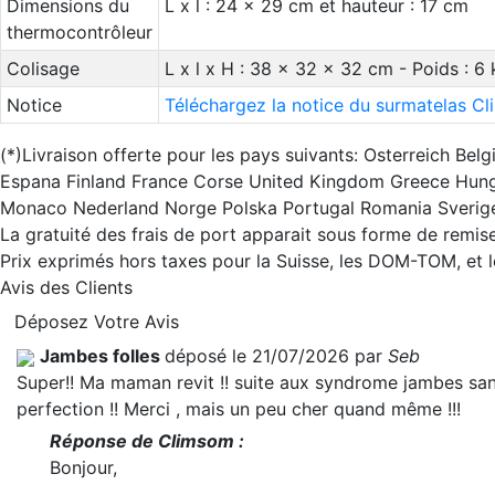
Dimensions du
L x l : 24 x 29 cm et hauteur : 17 cm
thermocontrôleur
Colisage
L x l x H : 38 x 32 x 32 cm - Poids : 6 
Notice
Téléchargez la notice du surmatelas C
(*)Livraison offerte pour les pays suivants: Osterreich B
Espana Finland France Corse United Kingdom Greece Hunga
Monaco Nederland Norge Polska Portugal Romania Sverig
La gratuité des frais de port apparait sous forme de remise
Prix exprimés hors taxes pour la Suisse, les DOM-TOM, et
Avis des Clients
Déposez Votre Avis
Jambes folles
déposé le 21/07/2026 par
Seb
Super!! Ma maman revit !! suite aux syndrome jambes sans 
perfection !! Merci , mais un peu cher quand même !!!
Réponse de Climsom :
Bonjour,