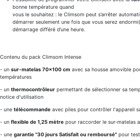
bonne température quand
vous le souhaitez : le Climsom peut s’arrêter automa
démarrer seulement une fois que vous serez endormi
démarrage différé d’une heure.
Contenu du pack Climsom Intense
- un
sur-matelas 70x100 cm
avec sa housse amovible pour
températures
- un
thermocontrôleur
permettant de sélectionner sa tem
notice d'utilisation
- une
télécommande
avec piles pour contrôler l'appareil sa
- un
flexible de 1,25 mètre
pour raccorder le sur-matelas 
- une
garantie "30 jours Satisfait ou remboursé"
pour teste