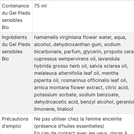
Contenance
75 ml
du Gel Pieds
sensibles
Bio
Ingrédients
hamamelis virginiana flower water, aqua,
du Gel Pieds
alcohol, dehydroxanthan gum, sodium
sensibles
bicarbonate, parfum, glycerin, propolis cera
Bio
cupressus sempervirens oil, lavandula
hybrida grosso herb oil, salvia sclarea oil,
melaleuca alternifolia leaf oil, mentha
piperita oil, rosmarinus officinalis leaf oil,
arnica montana flower extract, citric acid,
potassium sorbate, sodium benzoate,
dehydroacetic acid, benzyl alcohol, geraniol
limonene, linalool
Précautions
Ne pas utiliser chez la femme enceinte
d'emploi
(présence d’huiles essentielles)
En cas de contact avec les yeux, rincer à