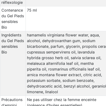
réflexologie
Contenance
75 ml
du Gel Pieds
sensibles
Bio
Ingrédients
hamamelis virginiana flower water, aqua,
du Gel Pieds
alcohol, dehydroxanthan gum, sodium
sensibles
bicarbonate, parfum, glycerin, propolis cera
Bio
cupressus sempervirens oil, lavandula
hybrida grosso herb oil, salvia sclarea oil,
melaleuca alternifolia leaf oil, mentha
piperita oil, rosmarinus officinalis leaf oil,
arnica montana flower extract, citric acid,
potassium sorbate, sodium benzoate,
dehydroacetic acid, benzyl alcohol, geraniol
limonene, linalool
Précautions
Ne pas utiliser chez la femme enceinte
d'emploi
(présence d’huiles essentielles)