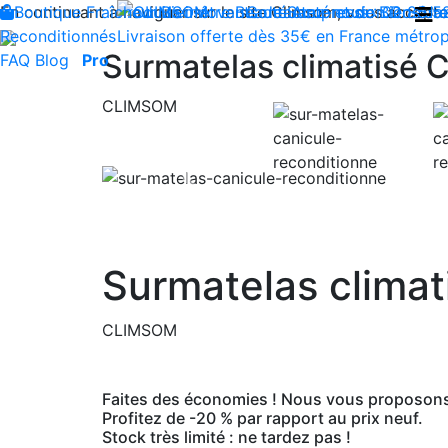
En continuant à naviguer sur le site Climsom, vous acceptez 
Boutique
Fraîcheur
Produits innovants de Santé et de Bien-être
Bien-être
Beauté
Contactez-nous : 02 85 5
Acupression
Dos
Ja
Reconditionnés
Livraison offerte dès 35€ en France métrop
Surmatelas climatisé 
FAQ
Blog
Pro
CLIMSOM
Previous
Surmatelas clima
CLIMSOM
Faites des économies ! Nous vous proposons 
Profitez de -20 % par rapport au prix neuf.
Stock très limité : ne tardez pas !