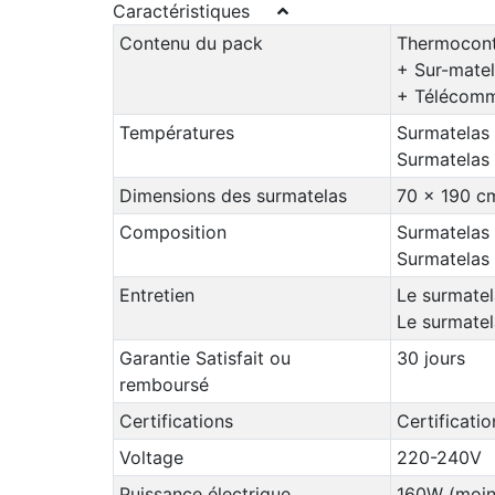
Caractéristiques
Contenu du pack
Thermocontr
+ Sur-matel
+ Télécomm
Températures
Surmatelas 
Surmatelas 
Dimensions des surmatelas
70 x 190 c
Composition
Surmatelas 
Surmatelas 
Entretien
Le surmatel
Le surmatel
Garantie Satisfait ou
30 jours
remboursé
Certifications
Certificat
Voltage
220-240V
Puissance électrique
160W (moin