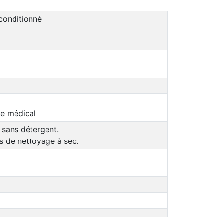
econditionné
ne médical
 sans détergent.
as de nettoyage à sec.