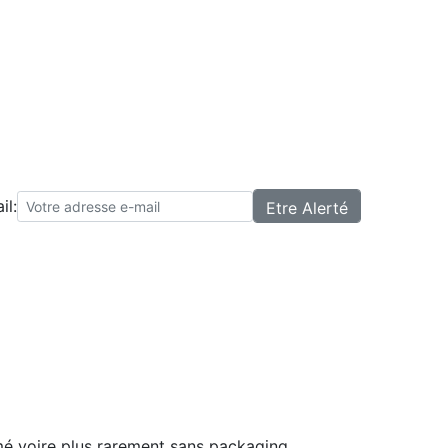
il:
mé voire plus rarement sans packaging.