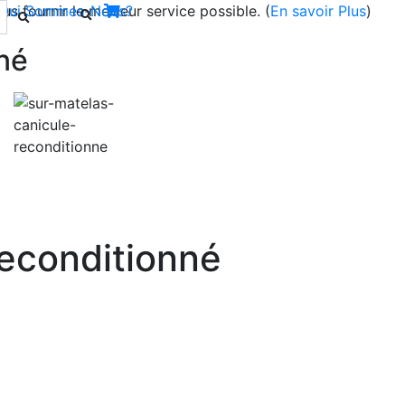
s fournir le meilleur service possible. (
Qui Sommes-Nous?
En savoir Plus
)
né
Next
Reconditionné