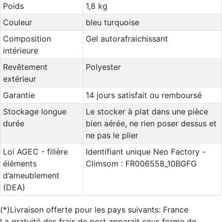
Poids
1,8 kg
Couleur
bleu turquoise
Composition
Gel autorafraichissant
intérieure
Revêtement
Polyester
extérieur
Garantie
14 jours satisfait ou remboursé
Stockage longue
Le stocker à plat dans une pièce
durée
bien aérée, ne rien poser dessus et
ne pas le plier
Loi AGEC - filière
Identifiant unique Neo Factory -
éléments
Climsom : FR006558_10BGFG
d’ameublement
(DEA)
(*)Livraison offerte pour les pays suivants: France
La gratuité des frais de port apparait sous forme de