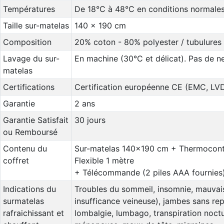
Températures
De 18°C à 48°C en conditions normale
Taille sur-matelas
140 x 190 cm
Composition
20% coton - 80% polyester / tubulures 
Lavage du sur-
En machine (30°C et délicat). Pas de n
matelas
Certifications
Certification européenne CE (EMC, LV
Garantie
2 ans
Garantie Satisfait
30 jours
ou Remboursé
Contenu du
Sur-matelas 140x190 cm + Thermocontr
coffret
Flexible 1 mètre
+ Télécommande (2 piles AAA fournies
Indications du
Troubles du sommeil, insomnie, mauvais
surmatelas
insufficance veineuse), jambes sans re
rafraichissant et
lombalgie, lumbago, transpiration noctu