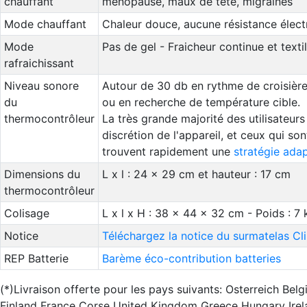
chauffant
ménopause, maux de tête, migraines
Mode chauffant
Chaleur douce, aucune résistance électri
Mode
Pas de gel - Fraicheur continue et texti
rafraichissant
Niveau sonore
Autour de 30 db en rythme de croisière
du
ou en recherche de température cible.
thermocontrôleur
La très grande majorité des utilisateur
discrétion de l'appareil, et ceux qui so
trouvent rapidement une
stratégie ada
Dimensions du
L x l : 24 x 29 cm et hauteur : 17 cm
thermocontrôleur
Colisage
L x l x H : 38 x 44 x 32 cm - Poids : 7 
Notice
Téléchargez la notice du surmatelas C
REP Batterie
Barème éco-contribution batteries
(*)Livraison offerte pour les pays suivants: Osterreich B
Finland France Corse United Kingdom Greece Hungary Irel