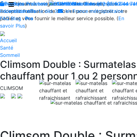
En continuant à naviguer sur le site Climsom, vous
Boutique
Produits innovants de Santé et de Bien-être | Livraison 
Fraîcheur
Bien-être
Contactez-nous : 02 85 52 44 7
Beauté
Acupression
Dos
Ja
acceptez l'utilisation de cookies pour enregistrer votre
Reconditionnés
Livraison offerte dès 35€ en France métropolitaine
panier et vous fournir le meilleur service possible. (
FAQ
Blog
Pro
En
savoir Plus
)
Accueil
Santé
Sommeil
Climsom Double : Surmatelas 
chauffant pour 1 ou 2 person
CLIMSOM
Previous
Climsom Double : Surma