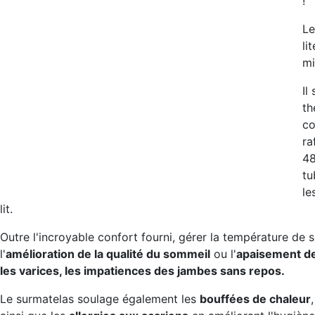
!
Le
li
mi
Il
th
co
ra
48
tu
le
lit.
Outre l'incroyable confort fourni, gérer la température de 
l'
amélioration de la qualité du sommeil
ou l'
apaisement de
les varices, les impatiences des jambes sans repos.
Le surmatelas soulage également les
bouffées de chaleur