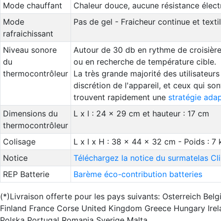
Mode chauffant
Chaleur douce, aucune résistance électri
Mode
Pas de gel - Fraicheur continue et texti
rafraichissant
Niveau sonore
Autour de 30 db en rythme de croisière
du
ou en recherche de température cible.
thermocontrôleur
La très grande majorité des utilisateur
discrétion de l'appareil, et ceux qui so
trouvent rapidement une
stratégie ada
Dimensions du
L x l : 24 x 29 cm et hauteur : 17 cm
thermocontrôleur
Colisage
L x l x H : 38 x 44 x 32 cm - Poids : 7 
Notice
Téléchargez la notice du surmatelas C
REP Batterie
Barème éco-contribution batteries
(*)Livraison offerte pour les pays suivants: Osterreich B
Finland France Corse United Kingdom Greece Hungary Irel
Polska Portugal Romania Sverige Malta