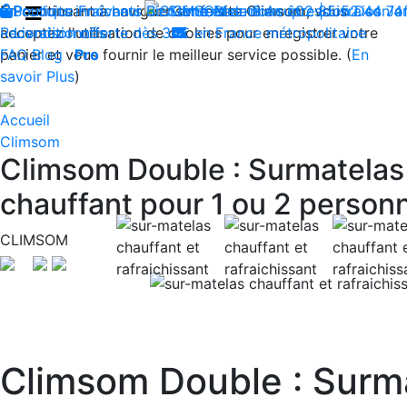
En continuant à naviguer sur le site Climsom, vous
Boutique
Produits innovants de Santé et de Bien-être | Livraison 
Fraîcheur
Bien-être
Contactez-nous : 02 85 52 44 7
Beauté
Acupression
Dos
Ja
acceptez l'utilisation de cookies pour enregistrer votre
Reconditionnés
Livraison offerte dès 35€ en France métropolitaine
panier et vous fournir le meilleur service possible. (
FAQ
Blog
Pro
En
savoir Plus
)
Accueil
Climsom
Climsom Double : Surmatelas 
chauffant pour 1 ou 2 person
CLIMSOM
Previous
Climsom Double : Surma