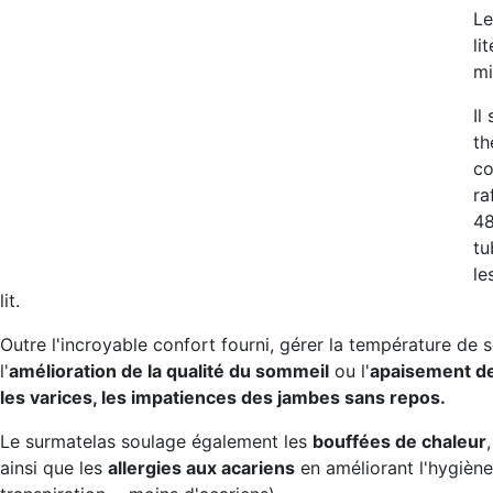
Le
li
mi
Il
th
co
ra
48
tu
le
lit.
Outre l'incroyable confort fourni, gérer la température de 
l'
amélioration de la qualité du sommeil
ou l'
apaisement de
les varices, les impatiences des jambes sans repos.
Le surmatelas soulage également les
bouffées de chaleur
ainsi que les
allergies aux acariens
en améliorant l'hygiène