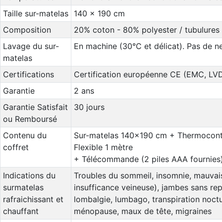
Taille sur-matelas
140 x 190 cm
Composition
20% coton - 80% polyester / tubulures 
Lavage du sur-
En machine (30°C et délicat). Pas de n
matelas
Certifications
Certification européenne CE (EMC, LV
Garantie
2 ans
Garantie Satisfait
30 jours
ou Remboursé
Contenu du
Sur-matelas 140x190 cm + Thermocontr
coffret
Flexible 1 mètre
+ Télécommande (2 piles AAA fournies
Indications du
Troubles du sommeil, insomnie, mauvais
surmatelas
insufficance veineuse), jambes sans re
rafraichissant et
lombalgie, lumbago, transpiration noctu
chauffant
ménopause, maux de tête, migraines