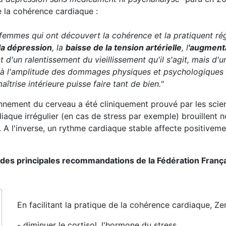
e la cohérence cardiaque :
 femmes qui ont découvert la cohérence et la pratiquent r
 la dépression
, la
baisse de la tension artérielle
, l
'augment
 d'un ralentissement du vieillissement qu'il s'agit, mais d'u
 à l'amplitude des dommages physiques et psychologiques liés
îtrise intérieure puisse faire tant de bien.
"
onnement du cerveau a été cliniquement prouvé par les scien
aque irrégulier (en cas de stress par exemple) brouillent 
. A l'inverse, un rythme cardiaque stable affecte positivem
e des principales recommandations de la Fédération França
En facilitant la pratique de la cohérence cardiaque, Ze
- diminuer le cortisol, l'hormone du stress