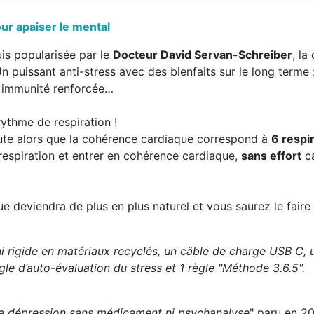
ur apaiser le mental
is popularisée par le
Docteur David Servan-Schreiber
, la
Un puissant anti-stress avec des bienfaits sur le long terme
n, immunité renforcée…
rythme de respiration !
nute alors que la cohérence cardiaque correspond à
6 respi
 respiration et entrer en cohérence cardiaque,
sans effort
ca
e deviendra de plus en plus naturel et vous saurez le fair
i rigide en matériaux recyclés, un câble de charge USB C,
gle d’auto-évaluation du stress et 1 règle "Méthode 3.6.5".
et la dépression sans médicament ni psychanalyse
" paru en 2