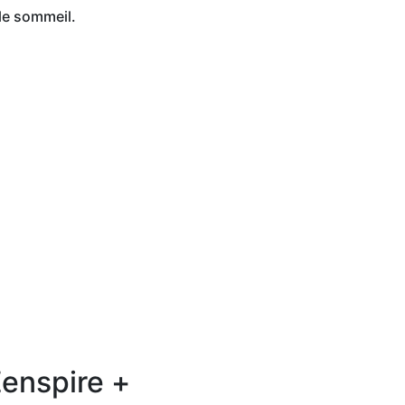
 le sommeil.
Zenspire +