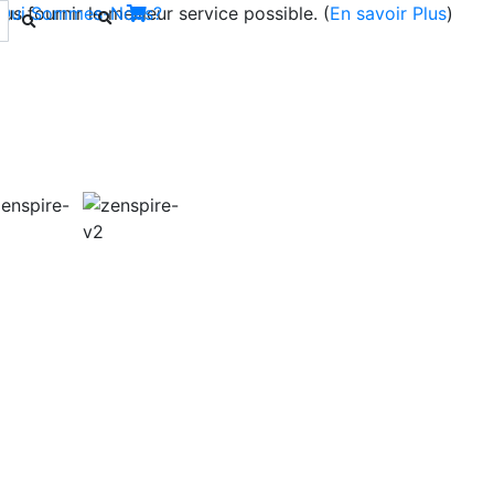
s fournir le meilleur service possible. (
Qui Sommes-Nous?
En savoir Plus
)
Next