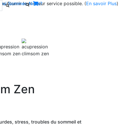
s fournir le meilleur service possible. (
Qui Sommes-Nous?
En savoir Plus
)
Next
om Zen
rdes, stress, troubles du sommeil et