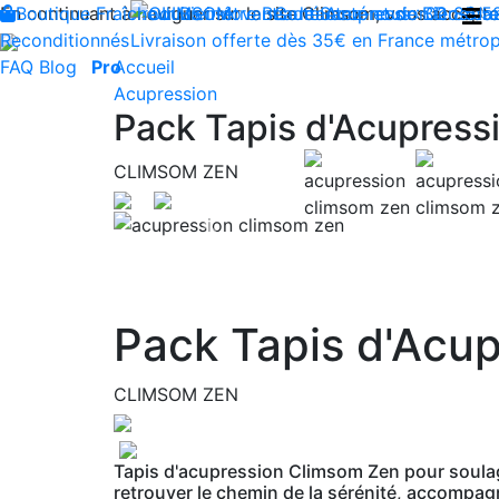
En continuant à naviguer sur le site Climsom, vous acceptez 
Boutique
Fraîcheur
Produits innovants de Santé et de Bien-être
Bien-être
Beauté
Contactez-nous : 02 85 5
Acupression
Dos
Ja
Reconditionnés
Livraison offerte dès 35€ en France métrop
FAQ
Blog
Pro
Accueil
Acupression
Pack Tapis d'Acupress
CLIMSOM ZEN
Previous
Pack Tapis d'Acup
CLIMSOM ZEN
Tapis d'acupression Climsom Zen pour soulage
retrouver le chemin de la sérénité, accompa