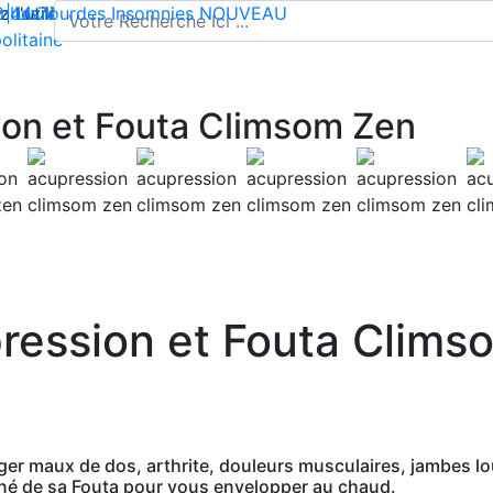
l'utilisation de cookies pour enregistrer votre panier et vou
 | Livraison offerte dès 35€ en France métropolitaine
2 44 74
mbes lourdes
-
contact@climsom.com
Insomnies
NOUVEAU
olitaine
ion et Fouta Climsom Zen
ression et Fouta Clims
r maux de dos, arthrite, douleurs musculaires, jambes lou
gné de sa Fouta pour vous envelopper au chaud.