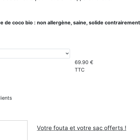
bre de coco bio : non allergène, saine, solide contrairem
69.90
€
TTC
lients
Votre fouta et votre sac offerts !