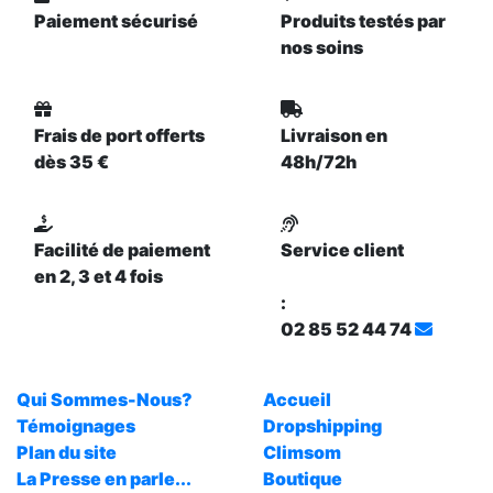
Paiement sécurisé
Produits testés par
nos soins
Frais de port offerts
Livraison en
dès 35 €
48h/72h
Facilité de paiement
Service client
en 2, 3 et 4 fois
:
02 85 52 44 74
Qui Sommes-Nous?
Accueil
Témoignages
Dropshipping
Plan du site
Climsom
La Presse en parle...
Boutique