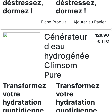
déstressez,
déstressez,
dormez !
dormez !
Fiche Produit
Ajouter au Panier
Générateur
129.90
€ TTC
d'eau
hydrogénée
Climsom
Pure
Transformez
Transformez
votre
votre
hydratation
hydratation
quotidienne
quotidienne